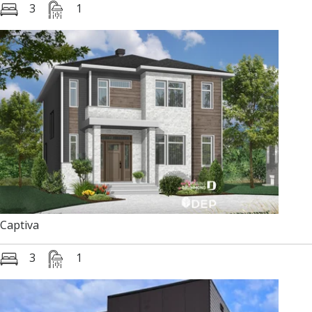
3
1
Captiva
3
1