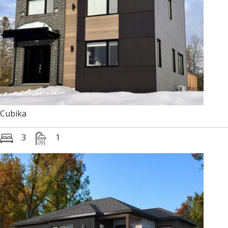
Cubika
3
1