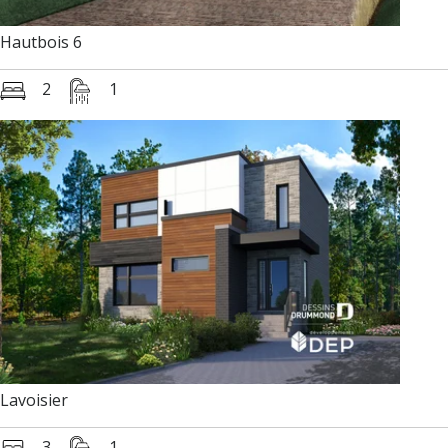
Hautbois 6
2
1
Lavoisier
3
1