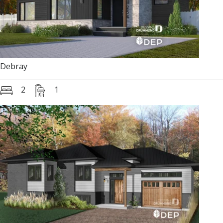
Debray
2
1