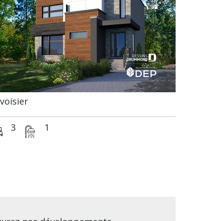
voisier
3
1