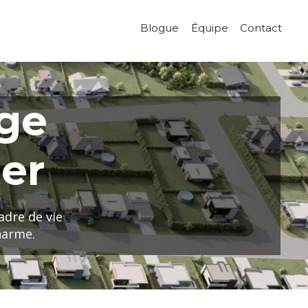
Blogue
Équipe
Contact
age
ier
adre de vie
harme.