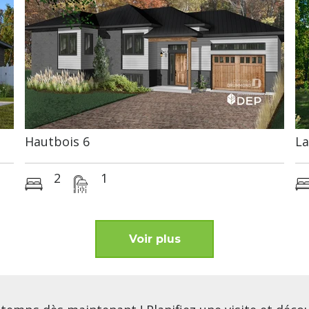
Hautbois 6
La
2
1
Voir plus