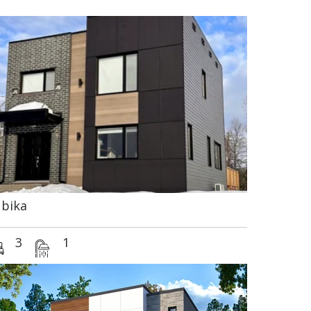
bika
3
1