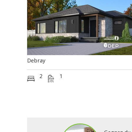
Debray
2
1