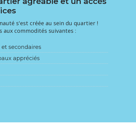
artier agréable et un accès
vices
uté s'est créée au sein du quartier !
s aux commodités suivantes :
 et secondaires
paux appréciés