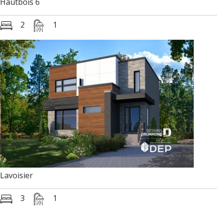
Hautbois 6
2
1
Lavoisier
3
1