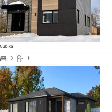
Cubika
3
1