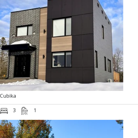
Cubika
3
1