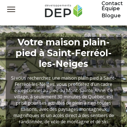
Contact
Équipe
Blogue
Votre maison plain-
pied à Saint-Ferréol-
les-Neiges
Si vous recherchez une maison plain pied à Saint-
Ferréol-les-Neiges, vous profiterez d’un cadre
exceptionnel au pied du Mont-Sainte-Anne. Ce
village, à seulement 30 minutes de Québec, est
prisé pour ses activités de plein air en toutes
saisons, avec des paysages montagneux
magnifiques et un accès direct à des sentiers de
randonnée, de vélo de montagne et de ski.