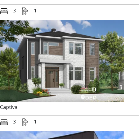
3
1
Captiva
3
1