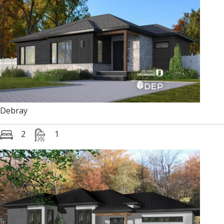
Debray
2
1