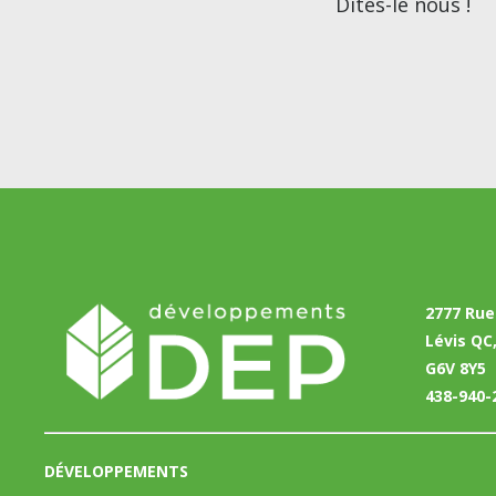
Dites-le nous !
2777 Rue
Lévis QC
G6V 8Y5
438-940-
DÉVELOPPEMENTS