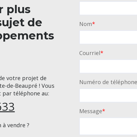
r plus
sujet de
Nom
*
oppements
Courriel
*
 de votre projet de
Numéro de téléphon
te-de-Beaupré ! Vous
 par téléphone au:
633
Message
*
n à vendre ?