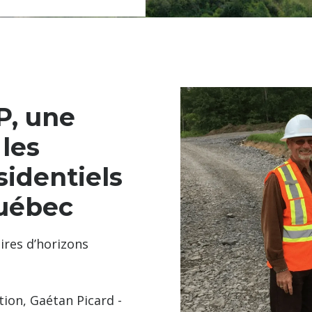
, une
 les
identiels
Québec
ires d’horizons
ion, Gaétan Picard -