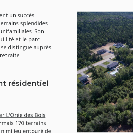
ent un succès
terrains splendides
unifamiliales. Son
illité et le parc
i se distingue auprès
retraite.
 résidentiel
er L'Orée des Bois
ormais 170 terrains
un milieu entouré de