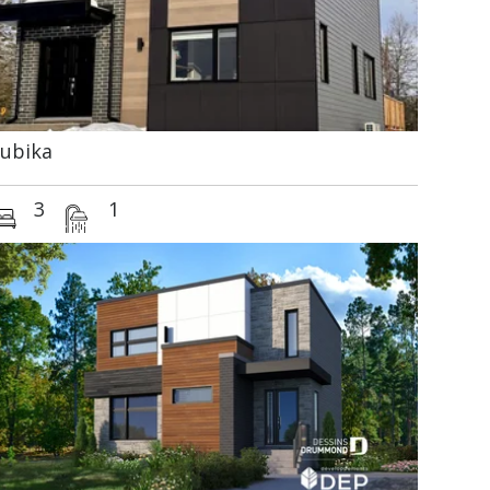
ubika
3
1