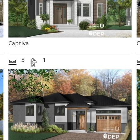
Captiva
C
3
1