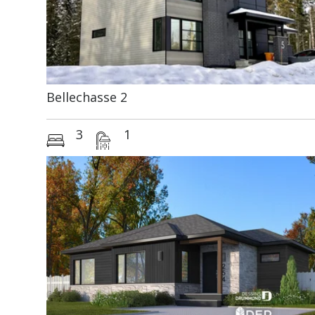
Bellechasse 2
3
1