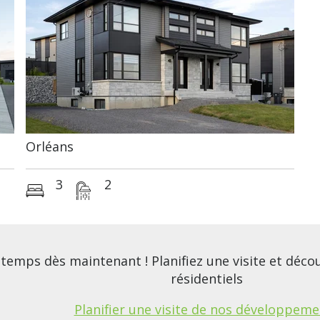
Orléans
3
2
temps dès maintenant ! Planifiez une visite et déc
résidentiels
Planifier une visite de nos développeme