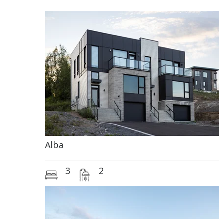
Bigénérations
Alba
3
2