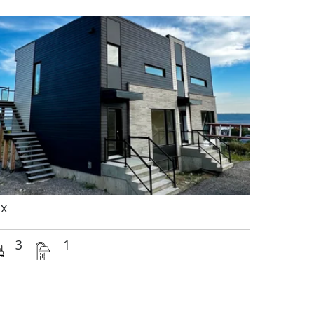
x
3
1