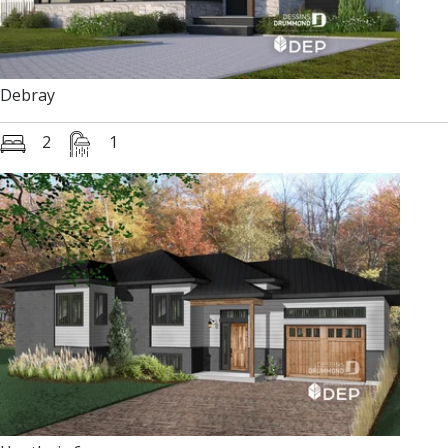
Debray
2
1