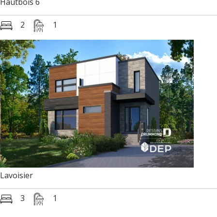
Hautbois 6
2
1
Lavoisier
3
1