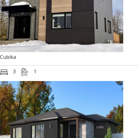
Cubika
3
1