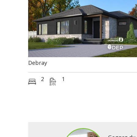
Debray
2
1