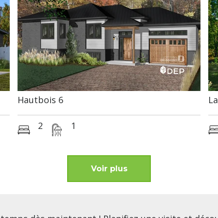
Hautbois 6
La
2
1
Voir plus