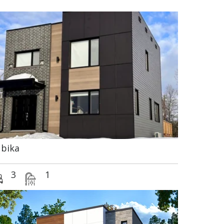
bika
3
1