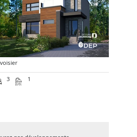
voisier
3
1