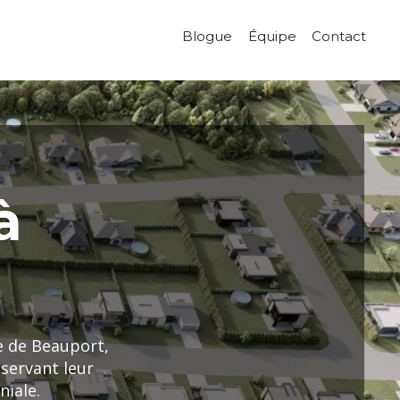
Blogue
Équipe
Contact
à
e de Beauport,
servant leur
niale.