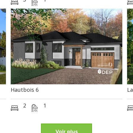
Hautbois 6
La
2
1
Voir plus