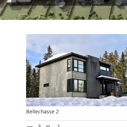
Bigénérations
Bellechasse 2
3
1