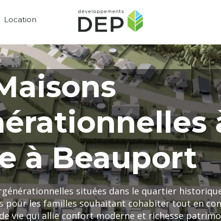
Location
Maisons
érationnelles 
e à Beauport
rgénérationnelles situées dans le quartier historiqu
s pour les familles souhaitant cohabiter tout en con
e vie qui allie confort moderne et richesse patrimo