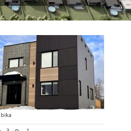
bika
3
1