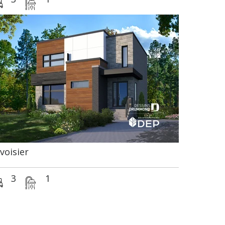
voisier
3
1