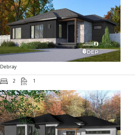
Debray
2
1