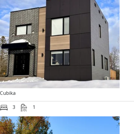
Cubika
3
1