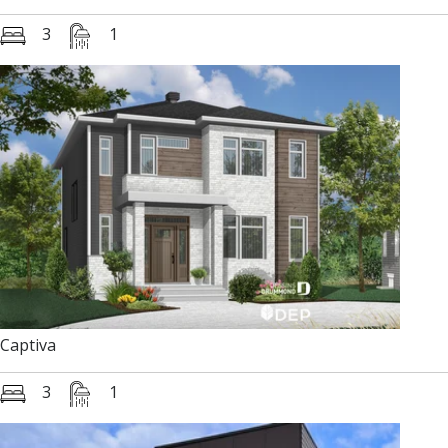
3
1
Captiva
3
1