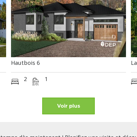
Hautbois 6
La
2
1
Voir plus