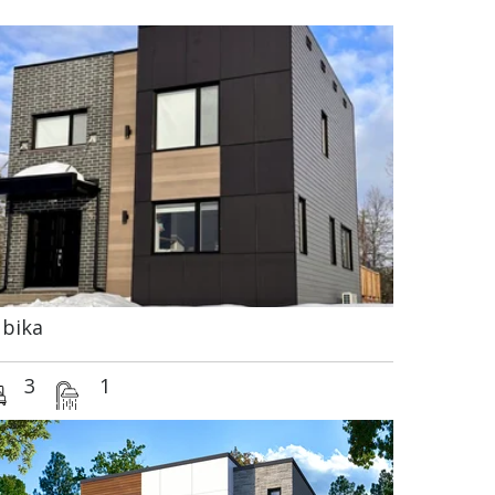
bika
3
1