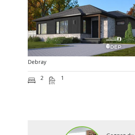
Debray
2
1