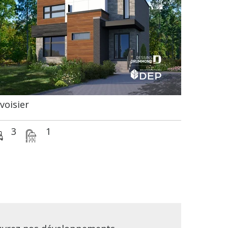
voisier
3
1