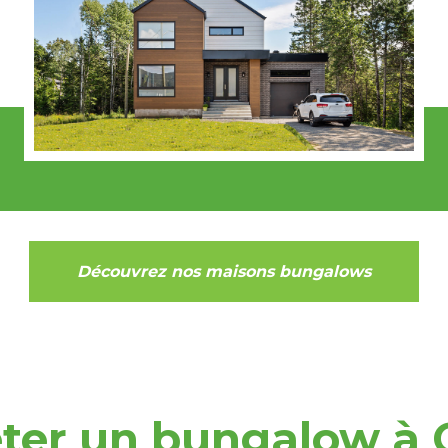
Découvrez nos maisons bungalows
ter un bungalow à 