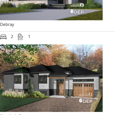
Debray
2
1