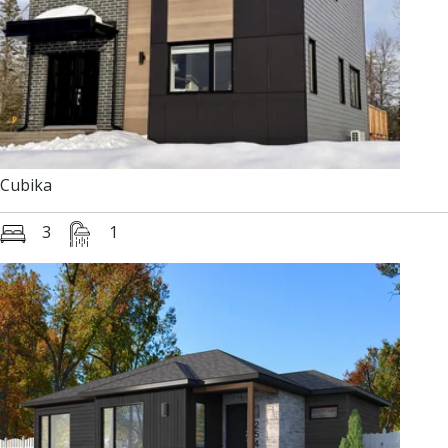
Cubika
3
1