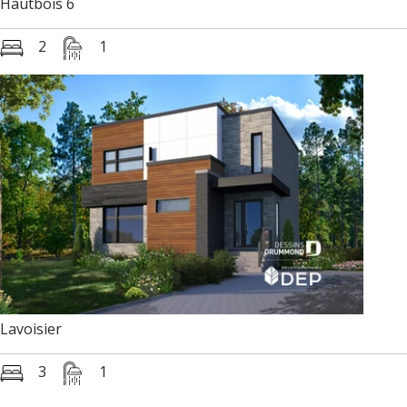
Hautbois 6
2
1
Lavoisier
3
1