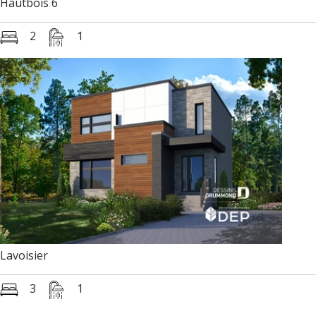
Hautbois 6
2
1
Lavoisier
3
1