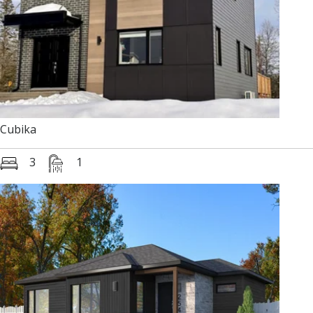
Cubika
3
1