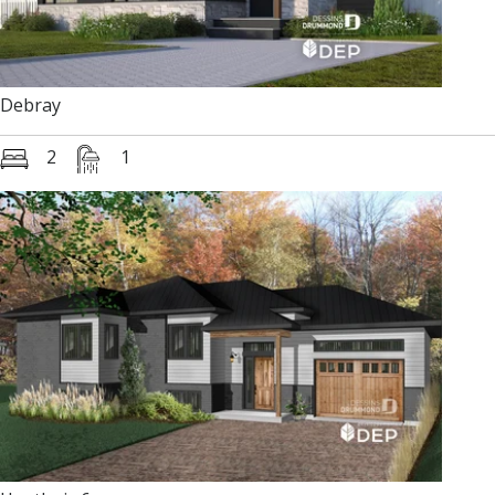
Debray
2
1